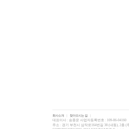
회사소개
|
찾아오시는 길
|
대표이사 : 송종운 사업자등록번호 : 109-86-04160
주소 : 경기 부천시 삼작로164번길 38 (내동), 2