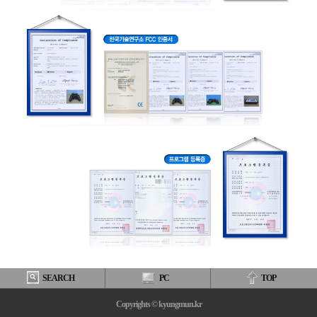
SEARCH
PC
TOP
Copyrights © kyungmun.kr